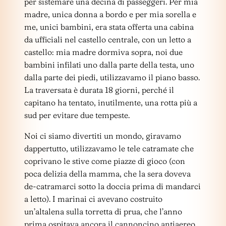
per sistemare una decina di passeggeri. Per mia
madre, unica donna a bordo e per mia sorella e
me, unici bambini, era stata offerta una cabina
da ufficiali nel castello centrale, con un letto a
castello: mia madre dormiva sopra, noi due
bambini infilati uno dalla parte della testa, uno
dalla parte dei piedi, utilizzavamo il piano basso.
La traversata è durata 18 giorni, perché il
capitano ha tentato, inutilmente, una rotta più a
sud per evitare due tempeste.
Noi ci siamo divertiti un mondo, giravamo
dappertutto, utilizzavamo le tele catramate che
coprivano le stive come piazze di gioco (con
poca delizia della mamma, che la sera doveva
de-catramarci sotto la doccia prima di mandarci
a letto). I marinai ci avevano costruito
un’altalena sulla torretta di prua, che l’anno
prima ospitava ancora il cannoncino antiaereo,