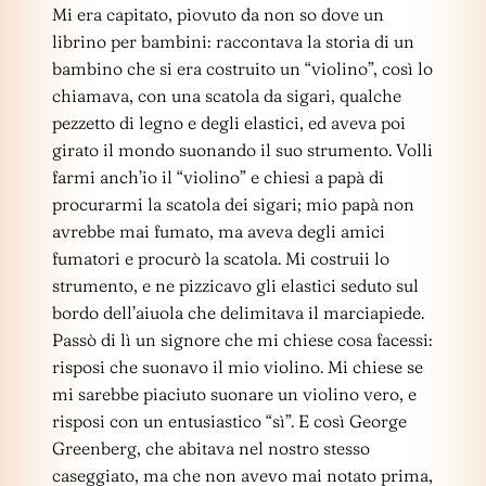
Mi era capitato, piovuto da non so dove un
librino per bambini: raccontava la storia di un
bambino che si era costruito un “violino”, così lo
chiamava, con una scatola da sigari, qualche
pezzetto di legno e degli elastici, ed aveva poi
girato il mondo suonando il suo strumento. Volli
farmi anch’io il “violino” e chiesi a papà di
procurarmi la scatola dei sigari; mio papà non
avrebbe mai fumato, ma aveva degli amici
fumatori e procurò la scatola. Mi costruii lo
strumento, e ne pizzicavo gli elastici seduto sul
bordo dell’aiuola che delimitava il marciapiede.
Passò di lì un signore che mi chiese cosa facessi:
risposi che suonavo il mio violino. Mi chiese se
mi sarebbe piaciuto suonare un violino vero, e
risposi con un entusiastico “sì”. E così George
Greenberg, che abitava nel nostro stesso
caseggiato, ma che non avevo mai notato prima,