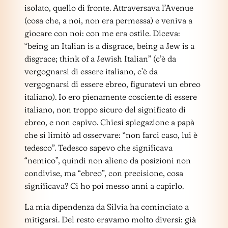
isolato, quello di fronte. Attraversava l’Avenue
(cosa che, a noi, non era permessa) e veniva a
giocare con noi: con me era ostile. Diceva:
“being an Italian is a disgrace, being a Jew is a
disgrace; think of a Jewish Italian” (c’è da
vergognarsi di essere italiano, c’è da
vergognarsi di essere ebreo, figuratevi un ebreo
italiano). Io ero pienamente cosciente di essere
italiano, non troppo sicuro del significato di
ebreo, e non capivo. Chiesi spiegazione a papà
che si limitò ad osservare: “non farci caso, lui è
tedesco”. Tedesco sapevo che significava
“nemico”, quindi non alieno da posizioni non
condivise, ma “ebreo”, con precisione, cosa
significava? Ci ho poi messo anni a capirlo.
La mia dipendenza da Silvia ha cominciato a
mitigarsi. Del resto eravamo molto diversi: già