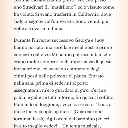
uno Stradivari (il “madrileno”) ed è vissuto come
ha voluto. Si erano trasferiti in California, dove
Judy insegnava all’università. Sono venuti più
volte a trovarci in Italia.
Durante l’inverno successivo George e Judy
hanno portato mia sorella e me al nostro primo
concerto dal vivo. Mi hanno poi raccontato che
erano molto compresi dell’importanza di questa
introduzione, ed avevano comperato degli
ottimi posti nelle poltrone di platea. Entrato
nella sala, prima di sedermi al posto
assegnatomi, m’ero guardato in giro: c’erano
palchi e gallerie tutti intorno, fin quasi al soffitto.
Puntando al loggione, avevo osservato: “Look at
those lucky people up there” (Guardate quei
fortunati lassù). Agli occhi del bambino più eri
in alto meglio vedevi… Un tema musicale,