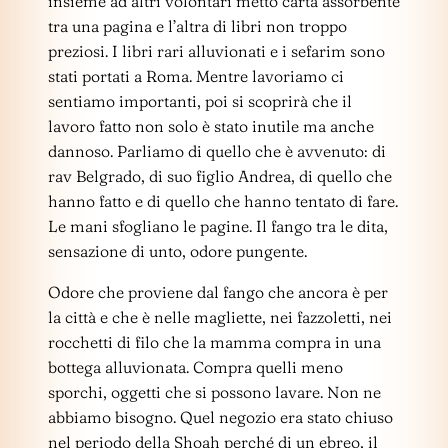
insieme ad altri volontari metto carta assorbente
tra una pagina e l’altra di libri non troppo
preziosi. I libri rari alluvionati e i sefarim sono
stati portati a Roma. Mentre lavoriamo ci
sentiamo importanti, poi si scoprirà che il
lavoro fatto non solo è stato inutile ma anche
dannoso. Parliamo di quello che è avvenuto: di
rav Belgrado, di suo figlio Andrea, di quello che
hanno fatto e di quello che hanno tentato di fare.
Le mani sfogliano le pagine. Il fango tra le dita,
sensazione di unto, odore pungente.
Odore che proviene dal fango che ancora è per
la città e che è nelle magliette, nei fazzoletti, nei
rocchetti di filo che la mamma compra in una
bottega alluvionata. Compra quelli meno
sporchi, oggetti che si possono lavare. Non ne
abbiamo bisogno. Quel negozio era stato chiuso
nel periodo della Shoah perché di un ebreo, il