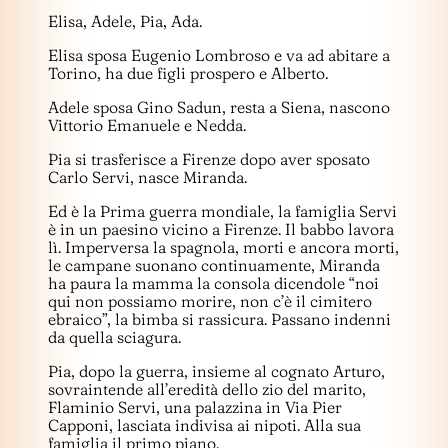
Elisa, Adele, Pia, Ada.
Elisa sposa Eugenio Lombroso e va ad abitare a
Torino, ha due figli prospero e Alberto.
Adele sposa Gino Sadun, resta a Siena, nascono
Vittorio Emanuele e Nedda.
Pia si trasferisce a Firenze dopo aver sposato
Carlo Servi, nasce Miranda.
Ed è la Prima guerra mondiale, la famiglia Servi
è in un paesino vicino a Firenze. Il babbo lavora
lì. Imperversa la spagnola, morti e ancora morti,
le campane suonano continuamente, Miranda
ha paura la mamma la consola dicendole “noi
qui non possiamo morire, non c’è il cimitero
ebraico”, la bimba si rassicura. Passano indenni
da quella sciagura.
Pia, dopo la guerra, insieme al cognato Arturo,
sovraintende all’eredità dello zio del marito,
Flaminio Servi, una palazzina in Via Pier
Capponi, lasciata indivisa ai nipoti. Alla sua
famiglia il primo piano.