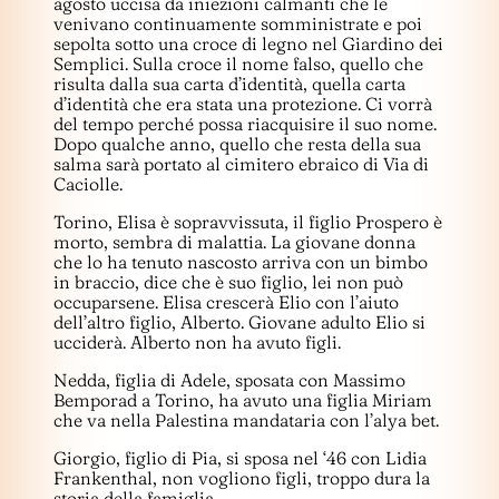
agosto uccisa da iniezioni calmanti che le
venivano continuamente somministrate e poi
sepolta sotto una croce di legno nel Giardino dei
Semplici. Sulla croce il nome falso, quello che
risulta dalla sua carta d’identità, quella carta
d’identità che era stata una protezione. Ci vorrà
del tempo perché possa riacquisire il suo nome.
Dopo qualche anno, quello che resta della sua
salma sarà portato al cimitero ebraico di Via di
Caciolle.
Torino, Elisa è sopravvissuta, il figlio Prospero è
morto, sembra di malattia. La giovane donna
che lo ha tenuto nascosto arriva con un bimbo
in braccio, dice che è suo figlio, lei non può
occuparsene. Elisa crescerà Elio con l’aiuto
dell’altro figlio, Alberto. Giovane adulto Elio si
ucciderà. Alberto non ha avuto figli.
Nedda, figlia di Adele, sposata con Massimo
Bemporad a Torino, ha avuto una figlia Miriam
che va nella Palestina mandataria con l’alya bet.
Giorgio, figlio di Pia, si sposa nel ‘46 con Lidia
Frankenthal, non vogliono figli, troppo dura la
storia della famiglia.