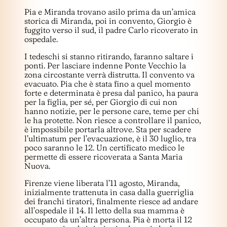
Pia e Miranda trovano asilo prima da un’amica
storica di Miranda, poi in convento, Giorgio è
fuggito verso il sud, il padre Carlo ricoverato in
ospedale.
I tedeschi si stanno ritirando, faranno saltare i
ponti. Per lasciare indenne Ponte Vecchio la
zona circostante verrà distrutta. Il convento va
evacuato. Pia che è stata fino a quel momento
forte e determinata è presa dal panico, ha paura
per la figlia, per sé, per Giorgio di cui non
hanno notizie, per le persone care, teme per chi
le ha protette. Non riesce a controllare il panico,
è impossibile portarla altrove. Sta per scadere
l’ultimatum per l’evacuazione, è il 30 luglio, tra
poco saranno le 12. Un certificato medico le
permette di essere ricoverata a Santa Maria
Nuova.
Firenze viene liberata l’11 agosto, Miranda,
inizialmente trattenuta in casa dalla guerriglia
dei franchi tiratori, finalmente riesce ad andare
all’ospedale il 14. Il letto della sua mamma è
occupato da un’altra persona. Pia è morta il 12